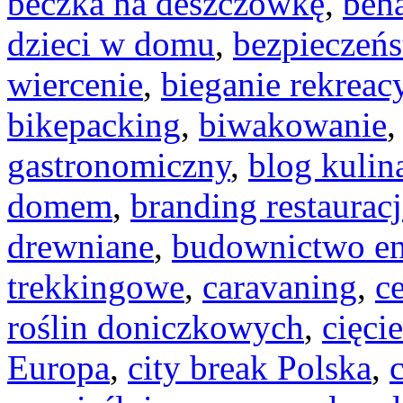
beczka na deszczówkę
,
beh
dzieci w domu
,
bezpieczeń
wiercenie
,
bieganie rekreac
bikepacking
,
biwakowanie
gastronomiczny
,
blog kulin
domem
,
branding restauracj
drewniane
,
budownictwo en
trekkingowe
,
caravaning
,
c
roślin doniczkowych
,
cięci
Europa
,
city break Polska
,