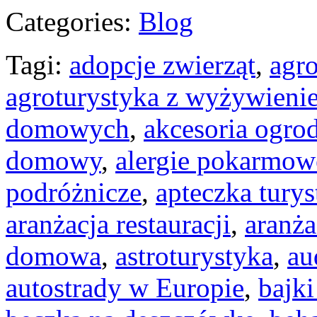
Categories:
Blog
Tagi:
adopcje zwierząt
,
agro
agroturystyka z wyżywieni
domowych
,
akcesoria ogro
domowy
,
alergie pokarmow
podróżnicze
,
apteczka tury
aranżacja restauracji
,
aranża
domowa
,
astroturystyka
,
au
autostrady w Europie
,
bajk